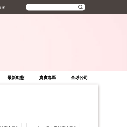
 in
最新動態
貴賓專區
全球公司