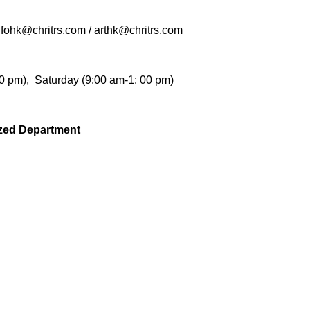
nfohk@chritrs.com
/
arthk@chritrs.com
0 pm),
Saturday
(
9:00 am
-
1
:
00 pm)
lized Department