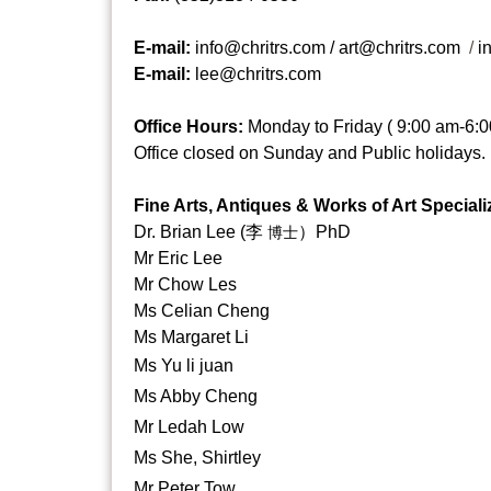
E-mail:
info@chritrs.com /
art@chritrs.com
/
i
E-mail
:
lee@chritrs.com
Office Hours:
Monday to Friday (
9:00 am-6:0
Office closed on Sunday and Public
holidays.
Fine Arts, Antiques & Works of Art Specia
Dr. Brian Lee (
李
）PhD
博士
Mr
Eric
Lee
Mr Chow Les
Ms Celian Cheng
Ms Margaret Li
Ms Yu li juan
Ms Abby Cheng
Mr Ledah Low
Ms She, Shirtley
Mr Peter Tow