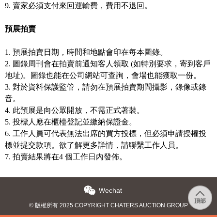
9.
賣家必須支付來回運輸費，
費用
不退回
。
預展拍賣
1. 預展拍賣日期，時間和地點會印在每本圖錄。
2. 圖錄周刊會在拍賣前通知客人領取 (如特別要求，寄到客戶
地址)。圖錄也能在公司網站可查詢，會場也能獲取一份。
3. 對於資料保護監管，請勿在預展拍賣期間攝影，錄像或錄
音。
4. 此預展是向公眾開放，不需正式著裝。
5. 投標人應在櫃檯登記並繳納保證金。
6. 工作人員可代表無法出席的買方投標，但必須申請授權投
標並提交款項。欲了解更多詳情，請聯繫工作人員。
7. 拍賣結果將在4 個工作日內發佈。
Wechat
© 版權所有 2025 COPYRIGHT CHATERS AUCTION GROUP