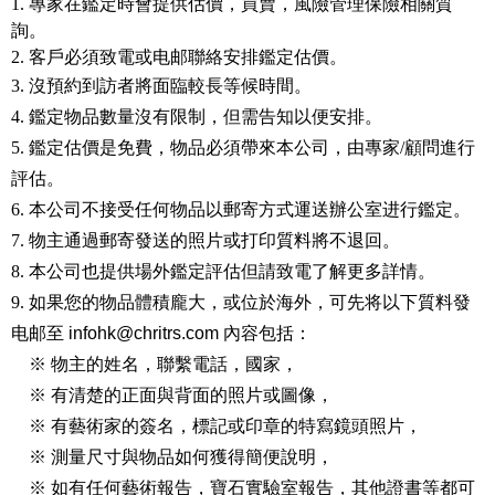
1. 專家在鑑定時會提供估價，買賣，風險管理保險相關質
詢。
2. 客戶必須致電或电邮聯絡安排鑑定估價。
3. 沒預約到訪者將面臨較長等候時間。
4. 鑑定物品數量沒有限制，但需告知以便安排。
5. 鑑定估價是免費，物品必須帶來本公司，由專家/顧問進行
評估。
6. 本公司不接受任何物品以郵寄方式運送辦公室进行鑑定。
7. 物主通過郵寄發送的照片或打印質料將不退回。
8. 本公司也提供場外鑑定評估但請致電了解更多詳情。
9. 如果您的物品體積龐大，或位於海外，可先将以下質料發
电邮至
infohk@chritrs.com
內容包括：
※ 物主的姓名，聯繫電話，國家，
※ 有清楚的正面與背面的照片或圖像，
※ 有藝術家的簽名，標記或印章的特寫鏡頭照片，
※ 測量尺寸與物品如何獲得簡便說明，
※ 如有任何藝術報告，寶石實驗室報告，其他證書等都可