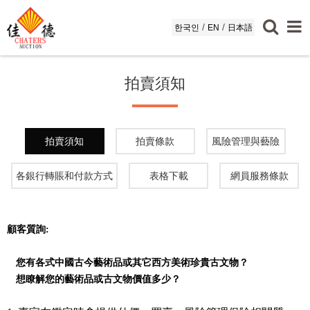
/
/
한국인
EN
日本語
拍賣須知
拍賣須知
拍賣條款
風險管理與藝險
各銀行轉賬和付款方式
表格下載
網員服務條款
顧客質詢
:
您有
各式
中國古今藝術品
或其它
西方美術
珍貴古文物？
想瞭解您的藝術品或古文物價值多少？