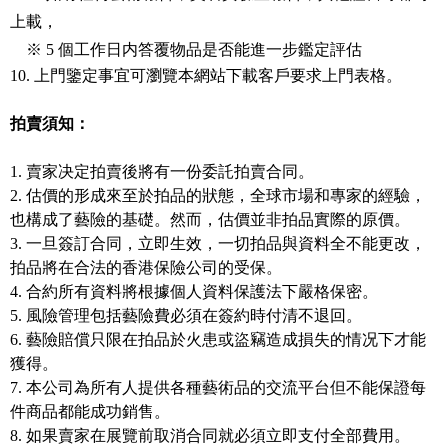
上載，
※ 5 個工作日内答覆物品是否能進一步鑑定評估
10. 上門鑒定事宜可瀏覽本網站下載客戶要求上門表格。
拍賣須知：
1. 賣家决定拍賣後將有一份委託拍賣合同。
2. 估價的形成來至於拍品的狀態，全球市場和專家的經驗，
也構成了藝險的基礎。然而，估價並非拍品實際的原價。
3. 一旦簽訂合同，立即生效，一切拍品與資料全不能更改，
拍品將在合法的香港保險公司的受保。
4. 合約所有資料將根據個人資料保護法下嚴格保密。
5. 風險管理包括藝險費必須在簽約時付清不退回。
6. 藝險賠償只限在拍品於火患或盜竊造成損失的情况下才能
獲得。
7. 本公司為所有人提供各種藝術品的交流平台但不能保證每
件商品都能成功銷售。
8. 如果賣家在展覽前取消合同就必須立即支付全部費用。