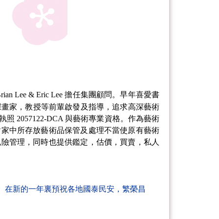
e & Eric Lee 擔任集團顧問。早年喜愛書
資深畫家，教授等前輩啟發及指導，追求高深藝術
057122-DCA 與藝術專業資格。作為藝術
對家中所存放藝術品保管及處理不當使原有藝術
風險管理，同時也提供鑑定，估價，買賣，私人
。
在新的一年裏預祝
各地
國泰民安
，
繁榮昌