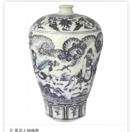
元 青花人物梅瓶