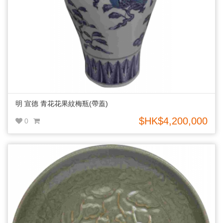
明 宣德 青花花果紋梅瓶(帶蓋)
$HK$4,200,000
0