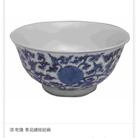
清 乾隆 青花纏枝紋碗