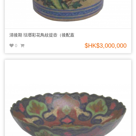
清後期 琺瑯彩花鳥紋提壺（後配蓋
$HK$3,000,000
0