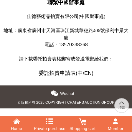
聯繫
中國辦事處
佳德藝術品拍賣有限公司(中國辦事處)
地址
：
廣東省廣州市天河區珠江新城華穗路406號保利中景大
廈
電話
：
13570338368
請下載委托拍賣表格郵寄或發送電郵給我們：
委託拍賣申請表(中/EN)
Wechat
© 版權所有 2025 COPYRIGHT CHATERS AUCTION GROUP
Home
Private purchase
Shopping cart
Member