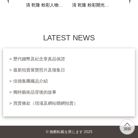
清 乾隆 粉彩人物方罐 帶蓋
清 乾隆 粉彩開光人物瓶
元
LATEST NEWS
>
歷代錢幣及紀念章真品保證
>
最新拍賣展覽照片及徵集日
>
佳德集團藏品介紹
1
2
3
4
5
6
>
獨特藝術品背後的故事
>
買賣條款（現場及網站聯網拍賣）
© 無断転載を禁じます 2025